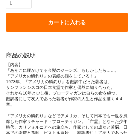
カートに入れる
商品の説明
【内容】
「あそこに腰かけてる金髪のジーンズ、もしかしたら……。
『アメリカの鱒釣り』の表紙の顔をしている！」
1973年、『アメリカの鱒釣り』を翻訳中だった著者は、
サンフランシスコの日本食堂で作家と偶然に知り合った。
それから10年と少し後、ブローティガンは自らの命を絶つ。
翻訳者にして友人であった著者が作家の人生と作品を描く４４
章。
『アメリカの鱒釣り』などでアメリカ、そして日本でも一世を風
靡した作家リチャード・ブローティガン。「亡霊」となった少年
時代、カリフォルニアへの旅立ち、作家としての成功と苦悩、日
本での友情と孤独、ピストル自殺……翻訳者にして友人であった