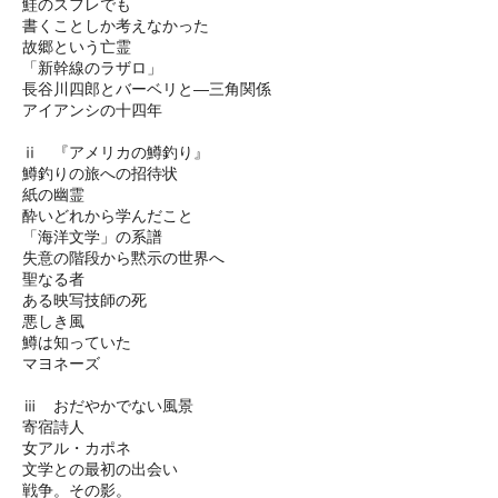
鮭のスフレでも
書くことしか考えなかった
故郷という亡霊
「新幹線のラザロ」
長谷川四郎とバーベリと―三角関係
アイアンシの十四年
ⅱ 『アメリカの鱒釣り』
鱒釣りの旅への招待状
紙の幽霊
酔いどれから学んだこと
「海洋文学」の系譜
失意の階段から黙示の世界へ
聖なる者
ある映写技師の死
悪しき風
鱒は知っていた
マヨネーズ
ⅲ おだやかでない風景
寄宿詩人
女アル・カポネ
文学との最初の出会い
戦争。その影。