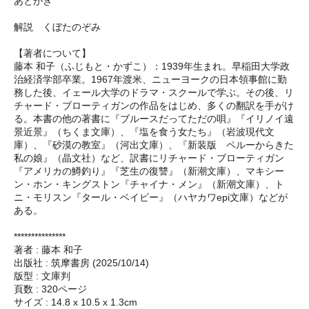
あとがき
解説 くぼたのぞみ
【著者について】
藤本 和子（ふじもと・かずこ）：1939年生まれ。早稲田大学政
治経済学部卒業。1967年渡米、ニューヨークの日本領事館に勤
務した後、イェール大学のドラマ・スクールで学ぶ。その後、リ
チャード・ブローティガンの作品をはじめ、多くの翻訳を手がけ
る。本書の他の著書に『ブルースだってただの唄』『イリノイ遠
景近景』（ちくま文庫）、『塩を食う女たち』（岩波現代文
庫）、『砂漠の教室』（河出文庫）、『新装版 ペルーからきた
私の娘』（晶文社）など、訳書にリチャード・ブローティガン
『アメリカの鱒釣り』『芝生の復讐』（新潮文庫）、マキシー
ン・ホン・キングストン『チャイナ・メン』（新潮文庫）、ト
ニ・モリスン『タール・ベイビー』（ハヤカワepi文庫）などが
ある。
***************
著者 : 藤本 和子
出版社 : 筑摩書房 (2025/10/14)
版型 : 文庫判
頁数 : 320ページ
サイズ : 14.8 x 10.5 x 1.3cm