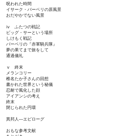
呪われた時間
イサーク・バーベリの原風景
おだやかでない風景
ⅳ ふたつの戦記
ビッグ・サーという場所
しけもく戦記
バーベリの『赤軍騎兵隊』
夢の果てまで旅をして
通過儀礼
ⅴ 終末
メランコリー
椎名たか子さんの回想
書かれた世界という秘儀
忍耐で風化した顔
アイアンシの考え
終末
閉じられた円環
異邦人―エピローグ
おもな参考文献