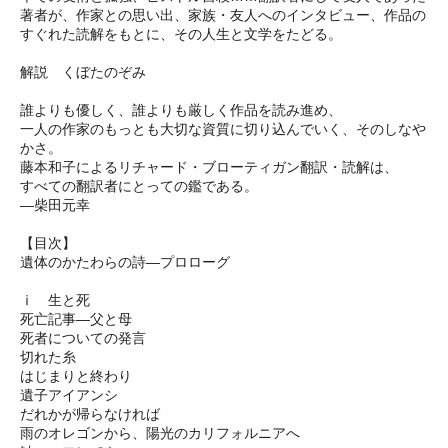
著者が、作家との思い出、家族・友人へのインタビュー、作品の
すぐれた読解をもとに、その人生と文学をたどる。
解説 くぼたのぞみ
誰よりも優しく、誰よりも厳しく作品を読み進め、
一人の作家のもっとも大切な資質に切り込んでいく、そのしなや
かさ。
藤本和子によるリチャード・ブローティガン翻訳・読解は、
すべての翻訳者にとっての鑑である。
―柴田元幸
【目次】
遺体のかたわらの詩―プロローグ
ⅰ 生と死
死亡記事―父と母
死者についての発言
切れた糸
はじまりと終わり
遺子アイアンシ
だれかが帰らなければ
雨のオレゴンから、陽光のカリフォルニアへ