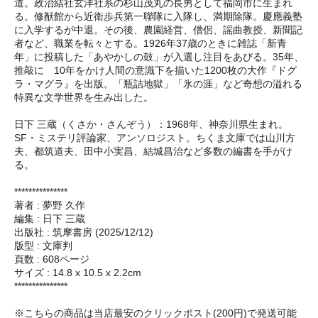
道。政治結社玄洋社系の杉山茂丸の長男として福岡市に生まれ
る。修猷館から近衛歩兵第一聯隊に入隊し、満期除隊。慶應義塾
に入学するが中退。その後、農園経営、僧侶、謡曲教授、新聞記
者など、職業を転々とする。1926年37歳のときに雑誌「新青
年」に投稿した「あやかしの鼓」が入選し注目をあびる。35年、
推敲に 10年をかけ人間の意識下を描いた1200枚の大作『ドグ
ラ・マグラ』を出版。「瓶詰地獄」「氷の涯」など奇想の溢れる
特異な文学世界を生み出した。
日下 三蔵（くさか・さんぞう）：1968年、神奈川県生まれ。
SF・ミステリ評論家、アンソロジスト。ちくま文庫では山川方
夫、都筑道夫、田中小実昌、結城昌治など多数の編書を手がけ
る。
***************
著者 : 夢野 久作
編集 : 日下 三蔵
出版社 : 筑摩書房 (2025/12/12)
版型 : 文庫判
頁数 : 608ページ
サイズ : 14.8 x 10.5 x 2.2cm
***************
※こちらの商品は当店最安のクリックポスト(200円)で発送可能