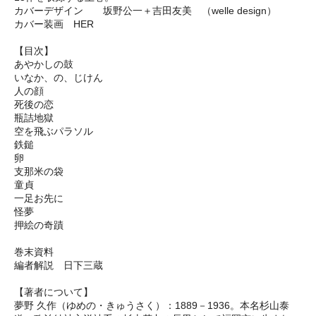
カバーデザイン 坂野公一＋吉田友美 （welle design）
カバー装画 HER
【目次】
あやかしの鼓
いなか、の、じけん
人の顔
死後の恋
瓶詰地獄
空を飛ぶパラソル
鉄鎚
卵
支那米の袋
童貞
一足お先に
怪夢
押絵の奇蹟
巻末資料
編者解説 日下三蔵
【著者について】
夢野 久作（ゆめの・きゅうさく）：1889－1936。本名杉山泰