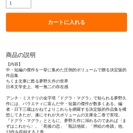
カートに入れる
商品の説明
【内容】
中・短編の傑作を一挙に集めた圧倒的ボリュームで贈る決定版的
作品集
ちくま文庫に甦る夢野久作の世界
日本文学史上、唯一無二の存在感
アンチ・ミステリの金字塔『ドグラ・マグラ』で知られる夢野久
作には、バラエティに富んだ中・短篇の傑作が数多くある。編
者・日下三蔵はかねてよりこれらを網羅する決定版的作品集を構
想してきたが、遂にそれが大ボリュームの文庫全二巻で実現。
『ドグラ・マグラ』とともに、夢野久作に溺れるのであれば〈ま
ずはこれから〉。「死後の恋」「瓶詰地獄」「押絵の奇蹟」他、
13作を収録する上巻。