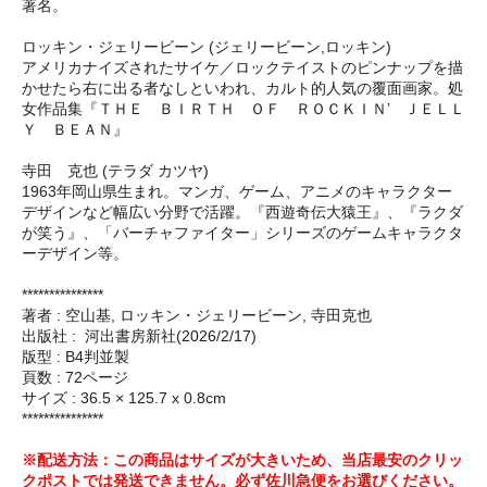
著名。
ロッキン・ジェリービーン (ジェリービーン,ロッキン)
アメリカナイズされたサイケ／ロックテイストのピンナップを描
かせたら右に出る者なしといわれ、カルト的人気の覆面画家。処
女作品集『ＴＨＥ ＢＩＲＴＨ ＯＦ ＲＯＣＫＩＮ’ ＪＥＬＬ
Ｙ ＢＥＡＮ』
寺田 克也 (テラダ カツヤ)
1963年岡山県生まれ。マンガ、ゲーム、アニメのキャラクター
デザインなど幅広い分野で活躍。『西遊奇伝大猿王』、『ラクダ
が笑う』、「バーチャファイター」シリーズのゲームキャラクタ
ーデザイン等。
***************
著者 : 空山基, ロッキン・ジェリービーン, 寺田克也
出版社 : ‎ 河出書房新社(2026/2/17)
版型 : B4判並製
頁数 : 72ページ
サイズ : 36.5 × 125.7 x 0.8cm
***************
※配送方法：この商品はサイズが大きいため、当店最安のクリッ
クポストでは発送できません。必ず佐川急便をお選びください。