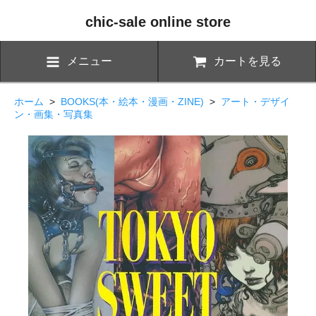
chic-sale online store
メニュー
カートを見る
ホーム
>
BOOKS(本・絵本・漫画・ZINE)
>
アート・デザイ
ン・画集・写真集