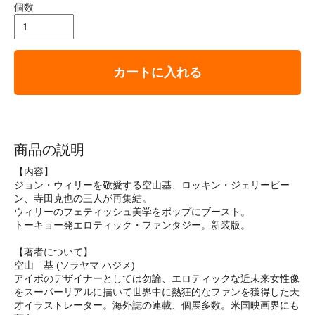
個数
カートに入れる
商品の説明
【内容】
ジョン・ウィリーを敬愛する空山基、ロッキン・ジェリービー
ン、寺田克也の三人が再集結。
ウィリーのフェティッシュ美学をポップにブースト。
トーキョー発エロティック・ファンタジー。新装版。
【著者について】
空山 基 (ソラヤマ ハジメ)
アイボのデザイナーとしては勿論、エロティックな近未来女性像
をスーパーリアルに描いて世界中に熱狂的なファンを獲得した天
才イラストレーター。海外誌の連載、個展多数。米国映画界にも