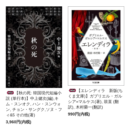
【エレンディラ 新版(ち
【秋の死: 韓国現代短編小
くま文庫)】ガブリエル・ガル
説 (単行本)】中上健次(編),キ
シア=マルケス(著), 鼓直 (翻
ム・スンオク, ハン・スンウォ
訳), 木村榮一(翻訳)
ン, チョン・サングク,ソヌ・フ
990円(内税)
ィ&5 その他(著)
3,960円(内税)