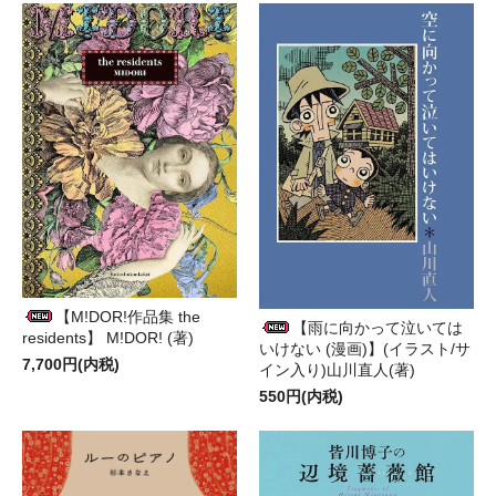
【M!DOR!作品集 the
【雨に向かって泣いては
residents】 M!DOR! (著)
いけない (漫画)】(イラスト/サ
7,700円(内税)
イン入り)山川直人(著)
550円(内税)