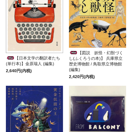
【図説 妖怪・幻獣づく
【日本文学の翻訳者たち
し(ふくろうの本)】 兵庫県立
(単行本)】金原瑞人 (編集)
歴史博物館 / 鳥取県立博物館
(編集)
2,640円(内税)
2,420円(内税)