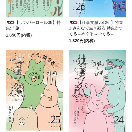
【ランバーロール08】特
【仕事文脈vol.26 】特集
集:「旅」
1:みんなで生き残る 特集2:つ
くる→めぐる→つくる→
1,650円(内税)
1,320円(内税)