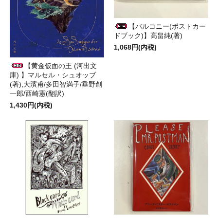
【バルコニー(ポストカー
ドブック)】高畠純(著)
1,068円(内税)
【黄金仮面の王 (河出文
庫) 】マルセル・シュオッブ
(著),大濱甫/多田智満子/垂野創
一郎/西崎憲(翻訳)
1,430円(内税)