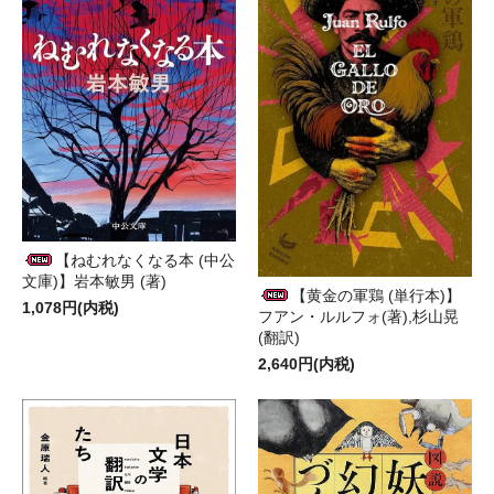
【ねむれなくなる本 (中公
文庫)】岩本敏男 (著)
【黄金の軍鶏 (単行本)】
1,078円(内税)
フアン・ルルフォ(著),杉山晃
(翻訳)
2,640円(内税)