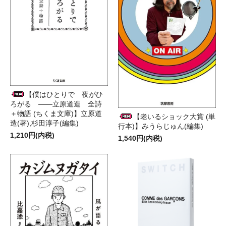
【僕はひとりで 夜がひ
ろがる ――立原道造 全詩
＋物語 (ちくま文庫)】立原道
【老いるショック大賞 (単
造(著),杉田淳子(編集)
行本)】みうらじゅん(編集)
1,210円(内税)
1,540円(内税)