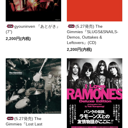
gyouninven 『あとがき』
(5.27発売) The
(7")
Gimmies『SLUGS&SNAILS-
Demos, Outtakes &
2,200円(内税)
Leftovers』(CD)
2,200円(内税)
(5.27発売) The
Gimmies『Lost Last