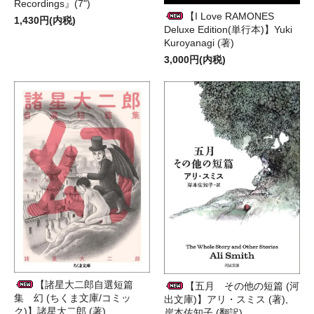
Recordings』(7")
【I Love RAMONES
1,430円(内税)
Deluxe Edition(単行本)】Yuki
Kuroyanagi (著)
3,000円(内税)
【諸星大二郎自選短篇
【五月 その他の短篇 (河
集 幻 (ちくま文庫/コミッ
出文庫)】アリ・スミス (著),
ク)】諸星大二郎 (著)
岸本佐知子 (翻訳)