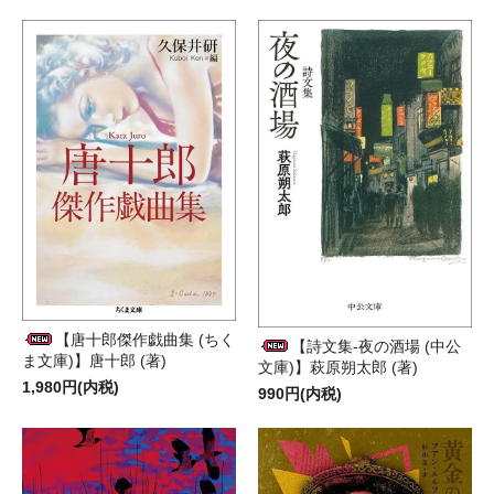
【唐十郎傑作戯曲集 (ちく
【詩文集-夜の酒場 (中公
ま文庫)】唐十郎 (著)
文庫)】萩原朔太郎 (著)
1,980円(内税)
990円(内税)