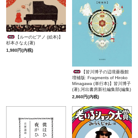
【ルーのピアノ (絵本)】
杉本さなえ(著)
1,980円(内税)
【皆川博子の辺境薔薇館
増補版: Fragments of Hiroko
Minagawa (単行本)】皆川博子
(著),河出書房新社編集部(編集)
2,860円(内税)