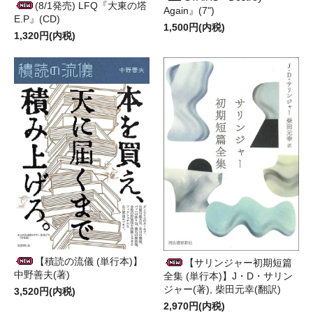
(8/1発売) LFQ『大東の塔
Again』(7")
E.P』(CD)
1,500円(内税)
1,320円(内税)
【積読の流儀 (単行本)】
【サリンジャー初期短篇
中野善夫(著)
全集 (単行本)】J・D・サリン
ジャー(著), 柴田元幸(翻訳)
3,520円(内税)
2,970円(内税)