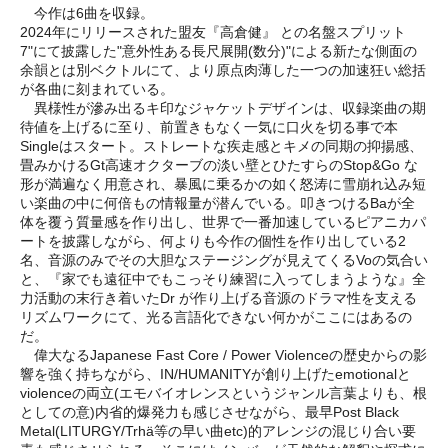
今作は6曲を収録。
2024年にリリースされた盟友『高倉健』 との名盤スプリット
7"にて披露した"意外性ある長尺展開(数分)"による新たな側面の
余韻とは別ベクトルにて、より原点肉薄した一つの加速狂い総括
が各曲に刻まれている。
異様性が滲み出るキ印なジャケットデザインは、収録楽曲の期
待値を上げるに至り、前置きもなく一気に口火を切る事で本
Singleはスタート。ストレートな疾走感とキメの同期の抑揚感、
畳みかけるGt高速オクターブの淡い壁とひたすらのStop&Go な
形が満遍なく用意され、暴風に乗るかの如く怒涛に雪崩れ込み短
い楽曲の中に何倍もの情報量が潜んでいる。叩きつけるBaが全
体を覆う質量感を作り出し、世界で一番加速しているピアニカパ
ートを披露しながら、何よりも今作の個性を作り出している2
名、音源のみでその大胆なステージングが見えてくるVoの気合い
と、『家でも遠征中でもこっそり練習に入ってしまうような』全
力活動の末行き着いたDr が作り上げる音源のドラマ性を支える
リズムワークにて、光る言語化できない何かがここにはあるの
だ。
偉大なるJapanese Fast Core / Power Violenceの歴史からの影
響を強く持ちながら、IN/HUMANITYが創り上げたemotionalと
violenceの両立(エモバイオレンスというジャンル言葉よりも、根
としての意)内省的爆発力も感じさせながら、最早Post Black
Metal(LITURGY/Trhä等の早い曲etc)的アレンジの混じり合い要