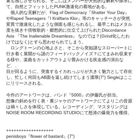
素も感じさせられる。そこにはメンバーが天然的な解釈や探求に
て、自然とフィットしたPUNK激速化の着地がある。
個人的な見解だが、Flag of Democracy『Shatter Your Day』
やRaped Teenagers『I Kräftans Klor』等のキャッチーさが突然
変異で激速化したような側面も感じられるし、最早これはメタル
度を抜き十倍牧歌的・郷愁的に仕立て上げられたDiscordance
Axis 『The Inalienable Dreamless』 なのでは？(Grind化したわ
けではなく)とすら思わせられてしまう。
ロングトーンの心地よさと、そこから突如謎なスローパートに
行き着く展開から謎のフィードバックノイズ？にてまみれ収束す
る様や、楽曲をカットアウトより畳みかける疾走感の演出な
ど、、
目が回るように、突進するイカれっぷりが大きく魅力として存在
し、忙しく何回もAB面を返し続けてしまう濃厚(7") Singleはここ
にリリースされる。
今作のアートワークは、バンド『5000』の伊藤氏が担当。
想像の斜めを行く表・裏ジャケのアートワークにてよりこの音源
は禍々しさを体現している。レコーディング、マスタリングは
NOISE ROOM RECORDING STUDIOにて怒涛の爆発力を獲得。
+++++++++++++++++++
penisboys『flower of bastard​』(7")