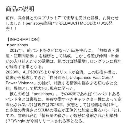
商品の説明
前作、高倉健とのスプリット7" で衝撃を受けた皆様、お待たせ
しました！penisboys単独7"がDEBAUCH MOODより3/18発
売！！
【INFORMATION】
▼penisboys
2017年、前バンドをクビになったbaを中心に、『無軌道・爆
速・短期間活動 』を標榜として結成。しかし各遊び仲間～出会
いの入り組んだその活動は、気づけば熱量増しロングランに数年
が経過する事となる。
2023年、ALP$BOYSよりギタリストが合流。この転換を機に、
従来から模索してきた「自分達らしいJapanese Fast Core /
Power Violence』の軸が、相反する情動を揺さぶる切なさと交
錯。異物として肥大化し現在に至った。
彼らの名は『penisboys』。その本来であればインパクトある
バンド名とは裏腹に、略称や愛すべきキャラクター性によって定
着化され気づけば現在は2026年。実態としては秘部を曝け出し
た永遠の青臭さとSCUMの混在が圧倒的な加速に乗るバンドとし
ての、雪崩れ込む『情報量の多さ』が数秒に凝縮された初単独
(７")Single が今回リリースされる事となる。