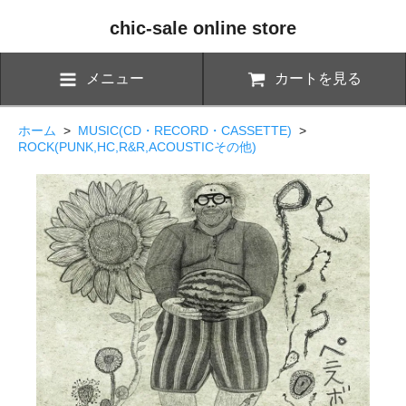
chic-sale online store
メニュー
カートを見る
ホーム
>
MUSIC(CD・RECORD・CASSETTE)
>
ROCK(PUNK,HC,R&R,ACOUSTICその他)