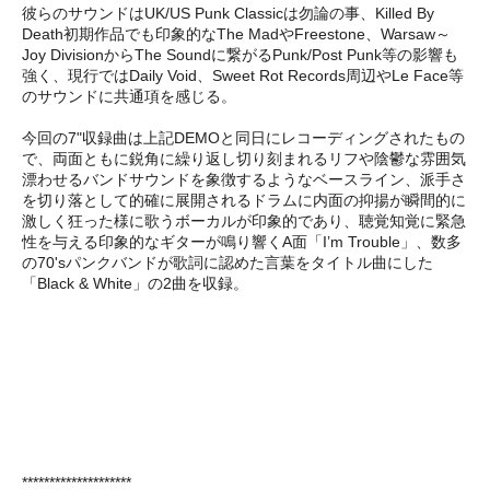
彼らのサウンドはUK/US Punk Classicは勿論の事、Killed By
Death初期作品でも印象的なThe MadやFreestone、Warsaw～
Joy DivisionからThe Soundに繋がるPunk/Post Punk等の影響も
強く、現行ではDaily Void、Sweet Rot Records周辺やLe Face等
のサウンドに共通項を感じる。
今回の7"収録曲は上記DEMOと同日にレコーディングされたもの
で、両面ともに鋭角に繰り返し切り刻まれるリフや陰鬱な雰囲気
漂わせるバンドサウンドを象徴するようなベースライン、派手さ
を切り落として的確に展開されるドラムに内面の抑揚が瞬間的に
激しく狂った様に歌うボーカルが印象的であり、聴覚知覚に緊急
性を与える印象的なギターが鳴り響くA面「I’m Trouble」、数多
の70'sパンクバンドが歌詞に認めた言葉をタイトル曲にした
「Black & White」の2曲を収録。
********************