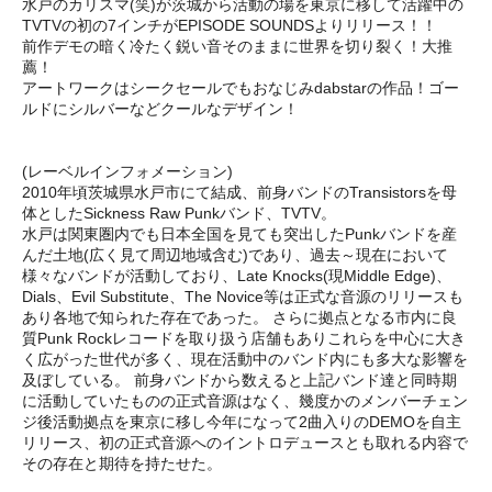
水戸のカリスマ(笑)が茨城から活動の場を東京に移して活躍中の
TVTVの初の7インチがEPISODE SOUNDSよりリリース！！
前作デモの暗く冷たく鋭い音そのままに世界を切り裂く！大推
薦！
アートワークはシークセールでもおなじみdabstarの作品！ゴー
ルドにシルバーなどクールなデザイン！
(レーベルインフォメーション)
2010年頃茨城県水戸市にて結成、前身バンドのTransistorsを母
体としたSickness Raw Punkバンド、TVTV。
水戸は関東圏内でも日本全国を見ても突出したPunkバンドを産
んだ土地(広く見て周辺地域含む)であり、過去～現在において
様々なバンドが活動しており、Late Knocks(現Middle Edge)、
Dials、Evil Substitute、The Novice等は正式な音源のリリースも
あり各地で知られた存在であった。 さらに拠点となる市内に良
質Punk Rockレコードを取り扱う店舗もありこれらを中心に大き
く広がった世代が多く、現在活動中のバンド内にも多大な影響を
及ぼしている。 前身バンドから数えると上記バンド達と同時期
に活動していたものの正式音源はなく、幾度かのメンバーチェン
ジ後活動拠点を東京に移し今年になって2曲入りのDEMOを自主
リリース、初の正式音源へのイントロデュースとも取れる内容で
その存在と期待を持たせた。