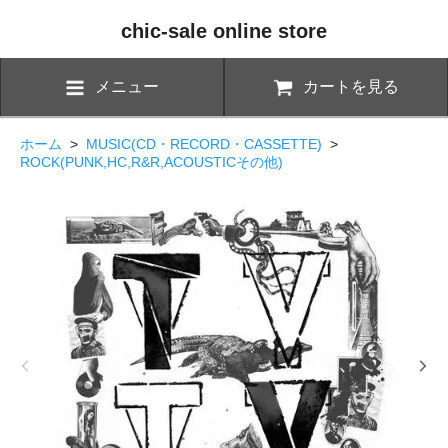
chic-sale online store
メニュー
カートを見る
ホーム
>
MUSIC(CD・RECORD・CASSETTE)
>
ROCK(PUNK,HC,R&R,ACOUSTICその他)