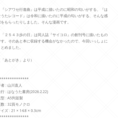
『シアワセ行進曲』は平成に描いたのに昭和の匂いがする、『は
なうたレコード』は令和に描いたのに平成の匂いがする、そんな感
想をもらったりしました。そんな漫画です。
「２５４３歩の日」は同人誌『サイコロ』の創刊号に描いたもの
です。そのあと本に収録する機会がなかったので、今回いっしょに
まとめました。
（「あとがき」より）
**************
者 : 山川直人
行 : はなうた書房(2026.2.22)
型 : A5判並製
数 : 32頁モノクロ
イズ : 21 × 14.8 × 0.3cm
**************