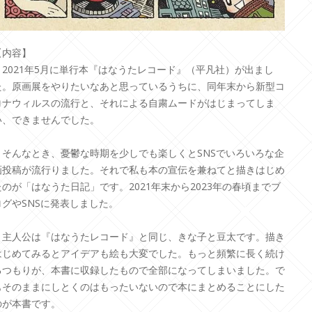
【内容】
2021年5月に単行本『はなうたレコード』（平凡社）が出まし
た。原画展をやりたいなあと思っているうちに、同年末から新型コ
ロナウィルスの流行と、それによる自粛ムードがはじまってしま
い、できませんでした。
そんなとき、憂鬱な時期を少しでも楽しくとSNSでいろいろな企
画投稿が流行りました。それで私も本の宣伝を兼ねてと描きはじめ
たのが「はなうた日記」です。2021年末から2023年の春頃までブ
ログやSNSに発表しました。
主人公は『はなうたレコード』と同じ、きな子と豆太です。描き
はじめてみるとアイデアも絵も大変でした。もっと頻繁に長く続け
るつもりが、本書に収録したもので全部になってしまいました。で
もそのままにしとくのはもったいないので本にまとめることにした
のが本書です。