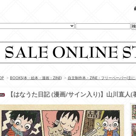
OP
>
BOOKS(本・絵本・漫画・ZINE)
>
自主制作本・ZINE・フリーペーパー(主に
【はなうた日記 (漫画/サイン入り)】山川直人(著