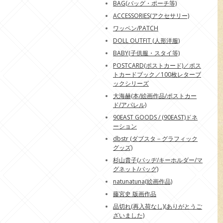
BAG(バッグ・ポーチ等)
ACCESSORIES(アクセサリー)
ワッペン/PATCH
DOLL OUTFIT (人形洋服)
BABY(子供服・スタイ等)
POSTCARD(ポストカード)／ポス
トカードブック／100枚レターブ
ックシリーズ
大海赫(本/絵画作品/ポストカー
ド/アパレル)
90EAST GOODS / (90EAST)ドネ
ーション
dbstr (ダブスタ－グラフィック
グッズ)
杉山貴子(バッヂ/キーホルダー/マ
グネット/バッグ)
natunatuna(絵画作品)
藤宮史 版画作品
品切れ(再入荷なし)(ありがとうご
ざいました)