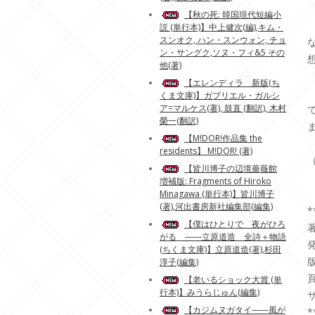
【秋の死: 韓国現代短編小
説 (単行本)】中上健次(編),キム・
スンオク, ハン・スンウォン, チョ
ン・サングク,ソヌ・フィ&5 その
他(著)
【エレンディラ 新版(ち
くま文庫)】ガブリエル・ガルシ
ア=マルケス(著), 鼓直 (翻訳), 木村
榮一(翻訳)
【M!DOR!作品集 the
residents】 M!DOR! (著)
【皆川博子の辺境薔薇館
増補版: Fragments of Hiroko
Minagawa (単行本)】皆川博子
(著),河出書房新社編集部(編集)
*
【僕はひとりで 夜がひろ
著
がる ――立原道造 全詩＋物語
発
(ちくま文庫)】立原道造(著),杉田
版
淳子(編集)
頁
【老いるショック大賞 (単
行本)】みうらじゅん(編集)
サ
【カジムヌガタイ――風が
*