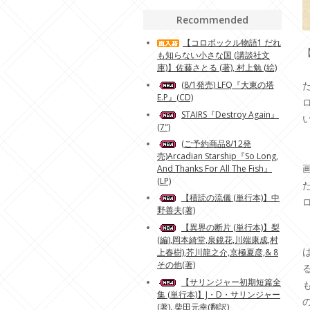
Recommended
【コロボックル物語1 だれ
も知らない小さな国 (講談社文
庫)】佐藤さとる (著), 村上勉 (絵)
(8/1発売) LFQ『大東の塔
E.P』(CD)
STAIRS『Destroy Again』
(7")
(ご予約商品8/12発
売)Arcadian Starship『So Long,
And Thanks For All The Fish』
(LP)
【積読の流儀 (単行本)】中
野善夫(著)
【異界の断片 (単行本)】梨
(編),岡本綺堂,泉鏡花,川端康成,村
上春樹),芥川龍之介,京極夏彦,& 8
その他(著)
【サリンジャー初期短篇全
集 (単行本)】J・D・サリンジャー
(著), 柴田元幸(翻訳)