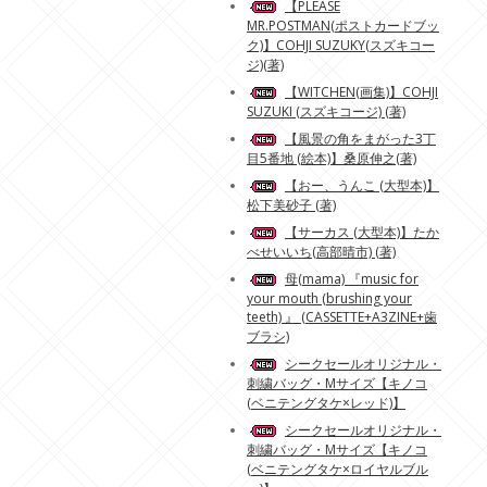
【PLEASE
MR.POSTMAN(ポストカードブッ
ク)】COHJI SUZUKY(スズキコー
ジ)(著)
【WITCHEN(画集)】COHJI
SUZUKI (スズキコージ) (著)
【風景の角をまがった3丁
目5番地 (絵本)】桑原伸之(著)
【おー、うんこ (大型本)】
松下美砂子 (著)
【サーカス (大型本)】たか
べせいいち(高部晴市) (著)
母(mama) 『music for
your mouth (brushing your
teeth) 』 (CASSETTE+A3ZINE+歯
ブラシ)
シークセールオリジナル・
刺繍バッグ・Mサイズ【キノコ
(ベニテングタケ×レッド)】
シークセールオリジナル・
刺繍バッグ・Mサイズ【キノコ
(ベニテングタケ×ロイヤルブル