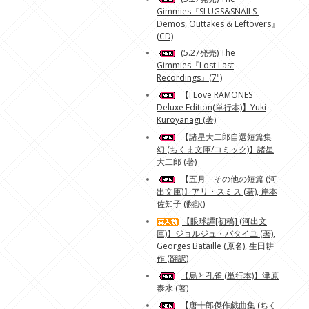
Gimmies『SLUGS&SNAILS-
Demos, Outtakes & Leftovers』
(CD)
(5.27発売) The
Gimmies『Lost Last
Recordings』(7")
【I Love RAMONES
Deluxe Edition(単行本)】Yuki
Kuroyanagi (著)
【諸星大二郎自選短篇集
幻 (ちくま文庫/コミック)】諸星
大二郎 (著)
【五月 その他の短篇 (河
出文庫)】アリ・スミス (著), 岸本
佐知子 (翻訳)
【眼球譚[初稿] (河出文
庫)】ジョルジュ・バタイユ (著),
Georges Bataille (原名), 生田耕
作 (翻訳)
【烏と孔雀 (単行本)】津原
泰水 (著)
【唐十郎傑作戯曲集 (ちく