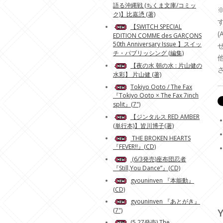
語る沖縄戦 (ちくま文庫/コミッ
ク)】比嘉慂 (著)
【SWITCH SPECIAL
EDITION COMME des GARÇONS
50th Anniversary Issue 】スイッ
チ・パブリッシング (編集)
【夜の水 朝の水 : 片山健の
水彩】 片山健 (著)
Tokiyo Ooto / The Fax
『Tokiyo Ooto × The Fax 7inch
split』(7")
【ジンタルス RED AMBER
(単行本)】皆川博子(著)
THE BROKEN HEARTS
『FEVER!!』(CD)
(6/3発売)座布団忍者
『Still,You Dance”』(CD)
gyouninven 『本能動』
(CD)
gyouninven 『あとがき』
(7")
Y
(5.27発売) The