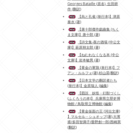
Georges Bataille (原名), 生田耕
作 (翻訳)
【烏と孔雀 (単行本)】津原
泰水 (著)
【唐十郎傑作戯曲集 (ちく
ま文庫)】唐十郎 (著)
【詩文集-夜の酒場 (中公文
庫)】萩原朔太郎 (著)
【ねむれなくなる本 (中公
文庫)】岩本敏男 (著)
【黄金の軍鶏 (単行本)】フ
アン・ルルフォ(著),杉山晃(翻訳)
【日本文学の翻訳者たち
(単行本)】金原瑞人 (編集)
【図説 妖怪・幻獣づくし
(ふくろうの本)】 兵庫県立歴史博
物館 / 鳥取県立博物館 (編集)
【黄金仮面の王 (河出文庫)
】マルセル・シュオッブ(著),大濱
甫/多田智満子/垂野創一郎/西崎憲
(翻訳)