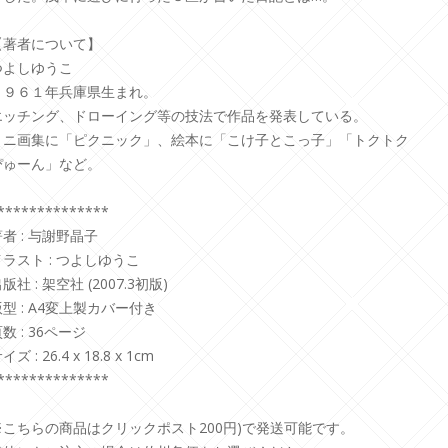
【著者について】
つよしゆうこ
１９６１年兵庫県生まれ。
エッチング、ドローイング等の技法で作品を発表している。
ミニ画集に「ピクニック」、絵本に「こけ子とこっ子」「トクトク
ぴゅーん」など。
**************
者 : 与謝野晶子
イラスト : つよしゆうこ
版社 : 架空社 (2007.3初版)
版型 : A4変上製カバー付き
数 : 36ページ
イズ : 26.4 x 18.8 x 1cm
**************
※こちらの商品はクリックポスト200円)で発送可能です。