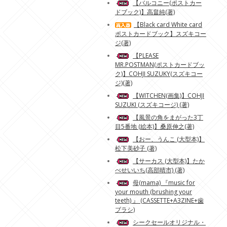
【バルコニー(ポストカー
ドブック)】高畠純(著)
【Black card White card
ポストカードブック】スズキコー
ジ(著)
【PLEASE
MR.POSTMAN(ポストカードブッ
ク)】COHJI SUZUKY(スズキコー
ジ)(著)
【WITCHEN(画集)】COHJI
SUZUKI (スズキコージ) (著)
【風景の角をまがった3丁
目5番地 (絵本)】桑原伸之(著)
【おー、うんこ (大型本)】
松下美砂子 (著)
【サーカス (大型本)】たか
べせいいち(高部晴市) (著)
母(mama) 『music for
your mouth (brushing your
teeth) 』 (CASSETTE+A3ZINE+歯
ブラシ)
シークセールオリジナル・