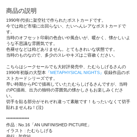
商品の説明
1990年代頃に架空社で作られたポストカードです。
今では殆ど市場に出回らない、たいへんレアなポストカードで
す。
当時のオフセット印刷の色合いや風合いが、暖かく、懐かしいよ
うな不思議な雰囲気です。
色褪せなどは殆どありません。とてもきれいな状態です。
当時のものなので、多少のスレやキズはご容赦ください。
こちらはシークセールでも大好評発売中、たむらしげるさんの
1990年初版の大型本
『METAPHYSICAL NIGHTS』
収録作品のポ
ストカードシリーズです。
早い時期からPCで描画していたたむらしげるさんですが、当時
のPC描画、出力の独特の雰囲気の懐かしさもお楽しみくださ
い。
切手を貼る部分がそれぞれ違って素敵です！もったいなくて切手
貼れませんね！(泣)
***************
作品 : No.16「AN UNFINISHED PICTURE」
イラスト : たむらしげる
発行 : 架空社