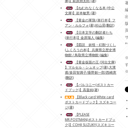
庫)】萩原朔太郎 (著)
著
【ねむれなくなる本 (中公
編
文庫)】岩本敏男 (著)
出
【黄金の軍鶏 (単行本)】フ
版
アン・ルルフォ(著),杉山晃(翻訳)
頁
【日本文学の翻訳者たち
サ
(単行本)】金原瑞人 (編集)
*
【図説 妖怪・幻獣づくし
(ふくろうの本)】 兵庫県立歴史博
物館 / 鳥取県立博物館 (編集)
【黄金仮面の王 (河出文庫)
】マルセル・シュオッブ(著),大濱
甫/多田智満子/垂野創一郎/西崎憲
(翻訳)
【バルコニー(ポストカー
ドブック)】高畠純(著)
【Black card White card
ポストカードブック】スズキコー
ジ(著)
【PLEASE
MR.POSTMAN(ポストカードブッ
ク)】COHJI SUZUKY(スズキコー