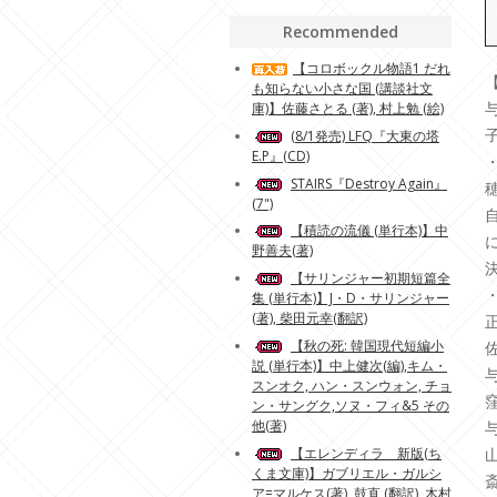
Recommended
【コロボックル物語1 だれ
も知らない小さな国 (講談社文
庫)】佐藤さとる (著), 村上勉 (絵)
(8/1発売) LFQ『大東の塔
E.P』(CD)
STAIRS『Destroy Again』
(7")
【積読の流儀 (単行本)】中
野善夫(著)
【サリンジャー初期短篇全
集 (単行本)】J・D・サリンジャー
(著), 柴田元幸(翻訳)
【秋の死: 韓国現代短編小
説 (単行本)】中上健次(編),キム・
スンオク, ハン・スンウォン, チョ
ン・サングク,ソヌ・フィ&5 その
他(著)
【エレンディラ 新版(ち
くま文庫)】ガブリエル・ガルシ
ア=マルケス(著), 鼓直 (翻訳), 木村