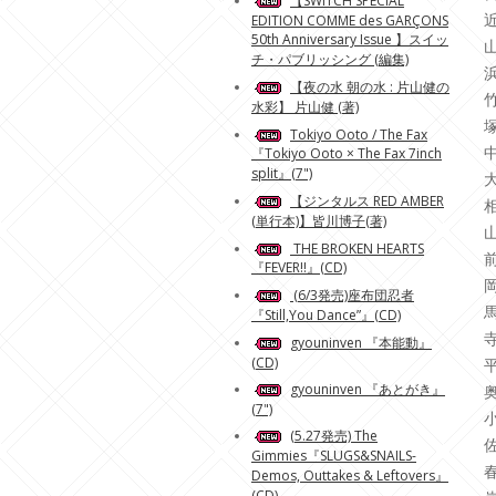
【SWITCH SPECIAL
EDITION COMME des GARÇONS
50th Anniversary Issue 】スイッ
チ・パブリッシング (編集)
【夜の水 朝の水 : 片山健の
水彩】 片山健 (著)
Tokiyo Ooto / The Fax
『Tokiyo Ooto × The Fax 7inch
split』(7")
【ジンタルス RED AMBER
(単行本)】皆川博子(著)
THE BROKEN HEARTS
『FEVER!!』(CD)
(6/3発売)座布団忍者
『Still,You Dance”』(CD)
gyouninven 『本能動』
(CD)
gyouninven 『あとがき』
(7")
(5.27発売) The
Gimmies『SLUGS&SNAILS-
Demos, Outtakes & Leftovers』
(CD)