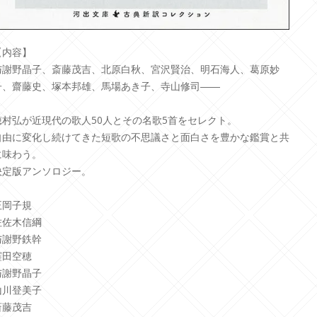
【内容】
与謝野晶子、斎藤茂吉、北原白秋、宮沢賢治、明石海人、葛原妙
子、齋藤史、塚本邦雄、馬場あき子、寺山修司――
・
穂村弘が近現代の歌人50人とその名歌5首をセレクト。
自由に変化し続けてきた短歌の不思議さと面白さを豊かな鑑賞と共
に味わう。
決定版アンソロジー。
・
正岡子規
佐佐木信綱
与謝野鉄幹
窪田空穂
与謝野晶子
山川登美子
斎藤茂吉