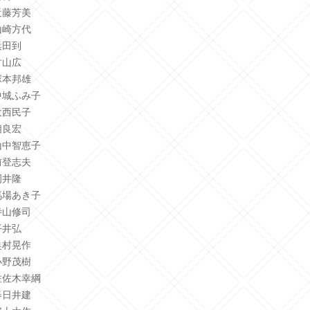
近藤芳美
山崎方代
浜田到
竹山広
塚本邦雄
中城ふみ子
大西民子
相良宏
山中智恵子
前登志夫
岡井隆
馬場あき子
寺山修司
平井弘
奥村晃作
小野茂樹
佐佐木幸綱
春日井建