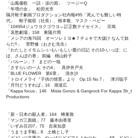
「山風傷歌 一話・涙の淵」 ツージーQ
「年増の女」 松田光市
隔月蛭子劇画プロダクション社内報#95「死んでも難しい時
代」 蛭子能収（社長）、根本敬、マスク・ベビー
「104954ジュウヨクゴウヨ←訂正数テイセイス」 宗篤
「哀愁劇場」158 東陽片岡
「メシアの海76回 オーソレミヨ★７チェキで大儲け なんて奴
らだ!!」 菅野修（おさむ先生）
「わたしとイモムシ-いもいもしい愛の日記 その10-いっぽ、に
ほ、さんぽの巻」 前編 桃山鈴子
「バルーン」7 まどの一哉
「さすらいの一人 その4」 具伊井戸夫
「BLUE FLOWER 第6章」 清水沙
「トロイメライ『子供の情景』より Op.15 No.7」 津川聡子
「月刊どうすれば」16 堀道広
「Kappa focus」146 Mista Gonzo & Gangrock For Kappa Sh_t
Productions
「新・日本の殺人者」164 蜂巣敦
「マンガ三面鏡」77 藤本由香里
「いずみ荘207」75 吉泉知彦
「うまうま手帖」8 土橋とし子
「どどいつ文庫の、やっぱりどどでもよかつた。。」68 どどい