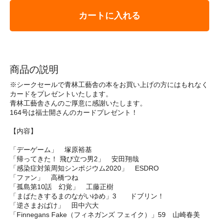
カートに入れる
商品の説明
※シークセールで青林工藝舎の本をお買い上げの方にはもれなく
カードをプレゼントいたします。
青林工藝舎さんのご厚意に感謝いたします。
164号は福士開さんのカードプレゼント！
【内容】
「デーゲーム」 塚原裕基
「帰ってきた！ 飛び立つ男2」 安田翔哉
「感染症対策周知シンポジウム2020」 ESDRO
「ファン」 高橋つね
「孤島第10話 幻覚」 工藤正樹
「まばたきするまのながいゆめ」3 ドブリン！
「逆さまおばけ」 田中六大
「Finnegans Fake（フィネガンズ フェイク）」59 山崎春美