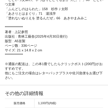
つ文庫
「ふんどしのはらわた」158 杉作Ｊ太郎
「あさりとはまぐり」71 湯浅学
「塗れないぬりえを 塗るんだぜ」66 あきやまみみこ
***************
著者 : 上記参照
出版社 : 青林工藝舎(2025年4月30日発行)
版型 : A5並製
ページ数 : 336ページ
サイズ: 21 x 14.8 x 2 cm
***************
※通販の配送は、この本1冊でしたらクリックポスト(200円)がお
すすめです。
他にもご注文の場合はレターパックプラスや佐川急便をお選び下
さい。
その他の詳細情報
販売価格
1,100円(内税)