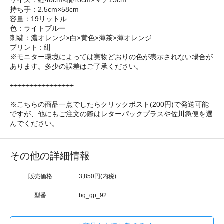
持ち手：2.5cm×58cm
容量：19リットル
色：ライトブルー
刺繍：濃オレンジ×白×黄色×薄茶×薄オレンジ
プリント : 紺
※モニター環境によっては実物どおりの色が表示されない場合が
あります。多少の誤差はご了承ください。
++++++++++++++++
※こちらの商品一点でしたらクリックポスト(200円)で発送可能
ですが、他にもご注文の際はレターパックプラスや佐川急便を選
んでください。
その他の詳細情報
販売価格
3,850円(内税)
型番
bg_gp_92