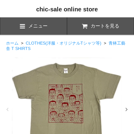
chic-sale online store
メニュー
カートを見る
ホーム
>
CLOTHES(洋服・オリジナルTシャツ等)
>
青林工藝
舎 T SHIRTS