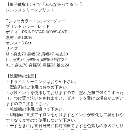
【蛭子能収Tシャツ「みんな狂ってる!!」】
シルクスクリーンプリント
Tシャツカラー：シルバーグレー
プリントカラー : レッド
ボディ：PRINTSTAR 00085-CVT
素材 : 綿100%
オンス : 5.6oz
サイズ：
M：身丈70 身幅52 肩幅47 袖丈20
L：身丈74 身幅55 肩幅50 袖丈22
XL：身丈78 身幅58 肩幅53 袖丈24
【洗濯時の注意】
・ドライクリーニングはおやめ下さい。
・漂白剤のご使用はおやめ下さい。
・水性インクを使用しておりますので、塗れた布で強くこすった
り、つけ置き洗いをされますと、ダメージを受ける場合がござい
ますのでご注意下さい。
・乾燥機の使用は避けて下さい。
・印刷面に直接アイロンをかけますとインクが軟化して剥がれや
すくなりますので使用しないで下さい。
・干すときには直射日光に長時間当てますと色落ちの原因になり