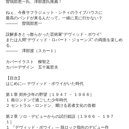
曽我部恵一氏、澤部渡氏推薦！
ねぇ、今夜サフラジェット・シティのライブハウスに
最高のバンドが来るんだって。一緒に見に行かない？
――― 曽我部恵一
誤解多きとっ散らかった芸術家“デヴィッド・ボウイ”
または人間“デヴィッド・ロバート・ジョーンズ” の両面を楽しめ
る。
――― 澤部渡（スカート）
カバーイラスト 柳智之
カバーデザイン 五十嵐哲夫
【目次】
はじめに― デヴィッド・ボウイがいた時代
第１章 郊外少年の野望［１９４７ － １９６６］
１ 南ロンドンで過ごした少年時代
２ セントラル・ロンドン、耀ける若者文化の首都
第２章 ソロ・デビューからの試行錯誤［１９６６ － １９７
１］
１ 『デヴィッド・ボウイ』― 脱ロック指向のデビュー作