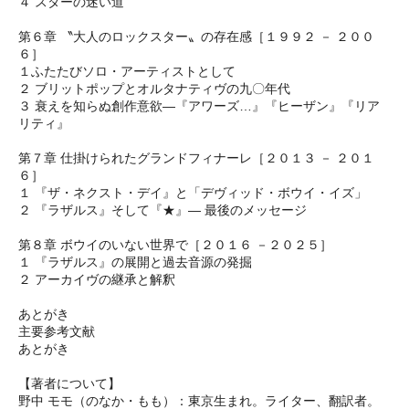
４ スターの迷い道
第６章 〝大人のロックスター〟の存在感［１９９２ － ２００
６］
１ふたたびソロ・アーティストとして
２ ブリットポップとオルタナティヴの九〇年代
３ 衰えを知らぬ創作意欲―『アワーズ…』『ヒーザン』『リア
リティ』
第７章 仕掛けられたグランドフィナーレ［２０１３ － ２０１
６］
１ 『ザ・ネクスト・デイ』と「デヴィッド・ボウイ・イズ」
２ 『ラザルス』そして『★』― 最後のメッセージ
第８章 ボウイのいない世界で［２０１６ －２０２５］
１ 『ラザルス』の展開と過去音源の発掘
２ アーカイヴの継承と解釈
あとがき
主要参考文献
あとがき
【著者について】
野中 モモ（のなか・もも）：東京生まれ。ライター、翻訳者。