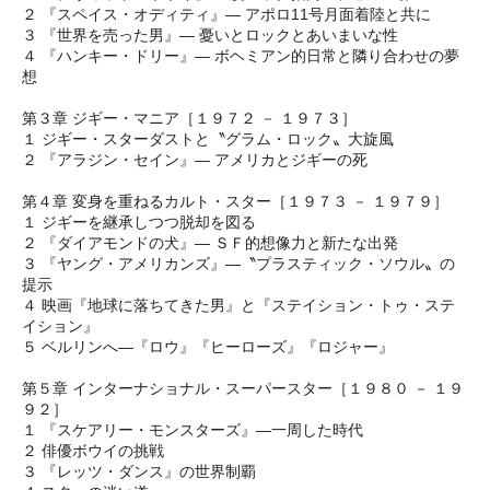
２ 『スペイス・オディティ』― アポロ11号月面着陸と共に
３ 『世界を売った男』― 憂いとロックとあいまいな性
４ 『ハンキー・ドリー』― ボヘミアン的日常と隣り合わせの夢
想
第３章 ジギー・マニア［１９７２ － １９７３］
１ ジギー・スターダストと〝グラム・ロック〟大旋風
２ 『アラジン・セイン』― アメリカとジギーの死
第４章 変身を重ねるカルト・スター［１９７３ － １９７９］
１ ジギーを継承しつつ脱却を図る
２ 『ダイアモンドの犬』― ＳＦ的想像力と新たな出発
３ 『ヤング・アメリカンズ』―〝プラスティック・ソウル〟の
提示
４ 映画『地球に落ちてきた男』と『ステイション・トゥ・ステ
イション』
５ ベルリンへ―『ロウ』『ヒーローズ』『ロジャー』
第５章 インターナショナル・スーパースター［１９８０ － １９
９２］
１ 『スケアリー・モンスターズ』―一周した時代
２ 俳優ボウイの挑戦
３ 『レッツ・ダンス』の世界制覇