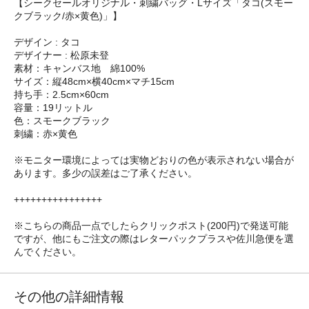
【シークセールオリジナル・刺繍バッグ・Lサイズ「タコ(スモー
クブラック/赤×黄色)」】
デザイン : タコ
デザイナー : 松原未登
素材：キャンバス地 綿100%
サイズ：縦48cm×横40cm×マチ15cm
持ち手：2.5cm×60cm
容量：19リットル
色：スモークブラック
刺繍：赤×黄色
※モニター環境によっては実物どおりの色が表示されない場合が
あります。多少の誤差はご了承ください。
++++++++++++++++
※こちらの商品一点でしたらクリックポスト(200円)で発送可能
ですが、他にもご注文の際はレターパックプラスや佐川急便を選
んでください。
その他の詳細情報