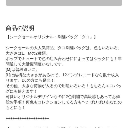
商品の説明
【シークセールオリジナル・刺繍バッグ「タコ」】
シークセールの大人気商品、タコ刺繍バッグは、色もいろいろ、
大きさはL、Mの2種類。
ポップでキュートで色の組み合わせにによってはシックにも！年
間通して大活躍間違いなしです。
[M]は普段遣いに。
[L]は結構な大きさがあるので、12インチレコードなら数十枚入
ります。DJの方にも是非！
その他、大きな荷物が入るので用途いろいろ！もちろんエコバッ
グにも使えます！
可愛いオリジナルデザインなのに2色刺繍で高級感もあってお値
段お手頃！何色もコレクションしてる方も〜♬ぜひぜひあなたの
もとにも！
+++++++++++++++++++