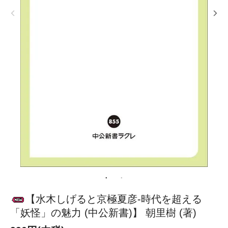
【水木しげると京極夏彦-時代を超える
「妖怪」の魅力 (中公新書)】 朝里樹 (著)