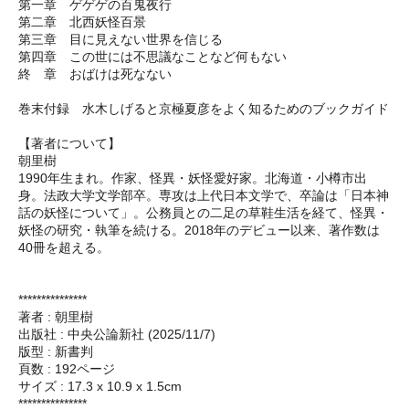
第一章 ゲゲゲの百鬼夜行
第二章 北西妖怪百景
第三章 目に見えない世界を信じる
第四章 この世には不思議なことなど何もない
終 章 おばけは死なない
巻末付録 水木しげると京極夏彦をよく知るためのブックガイド
【著者について】
朝里樹
1990年生まれ。作家、怪異・妖怪愛好家。北海道・小樽市出
身。法政大学文学部卒。専攻は上代日本文学で、卒論は「日本神
話の妖怪について」。公務員との二足の草鞋生活を経て、怪異・
妖怪の研究・執筆を続ける。2018年のデビュー以来、著作数は
40冊を超える。
***************
著者 : 朝里樹
出版社 : 中央公論新社 (2025/11/7)
版型 : 新書判
頁数 : 192ページ
サイズ : 17.3 x 10.9 x 1.5cm
***************