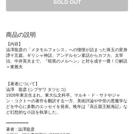
SOLD OUT
商品の説明
【内容】
澁澤龍彦の「メタモルフォシス」への憧憬が詰まった珠玉の変身
譚十五篇。ギリシャ神話、アンデルセン童話からカフカ、太宰
治、中井英夫まで。『暗黒のメルヘン』と対を成す一冊！◎解説
＝東雅夫
【著者について】
澁澤 龍彦 (シブサワ タツヒコ)
1928年東京生まれ。東大仏文科卒。マルキ・ド・サドやジャ
ン・コクトーの著作を翻訳する一方、美術評論や中世の悪魔学な
どを中心に多数のエッセイを発表。晩年は『高丘親王航海記』な
ど幻想的な小説を執筆した。
***************
著者 : 澁澤龍彦