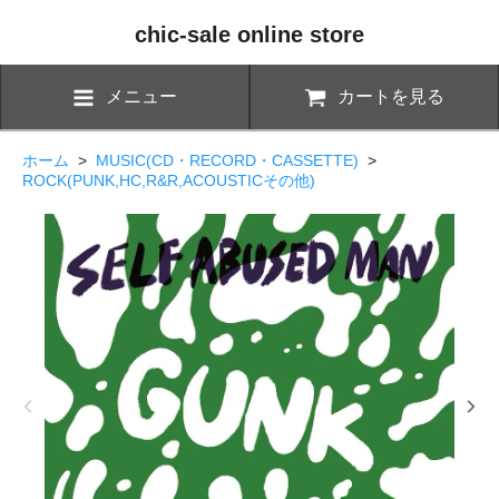
chic-sale online store
メニュー
カートを見る
ホーム
>
MUSIC(CD・RECORD・CASSETTE)
>
ROCK(PUNK,HC,R&R,ACOUSTICその他)