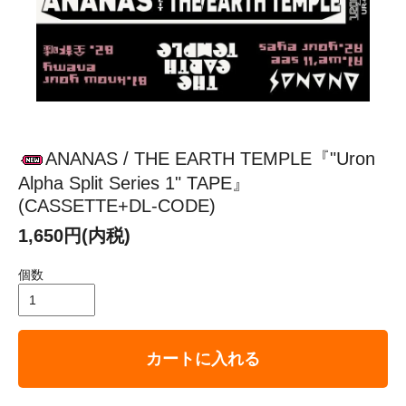
ANANAS / THE EARTH TEMPLE『"Uron
Alpha Split Series 1" TAPE』
(CASSETTE+DL-CODE)
1,650円(内税)
個数
カートに入れる