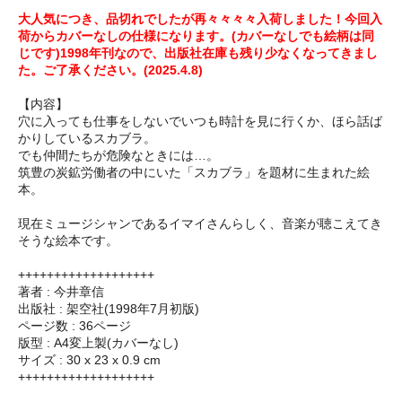
大人気につき、品切れでしたが再々々々々入荷しました！今回入
荷からカバーなしの仕様になります。(カバーなしでも絵柄は同
じです)1998年刊なので、出版社在庫も残り少なくなってきまし
た。ご了承ください。(2025.4.8)
【内容】
穴に入っても仕事をしないでいつも時計を見に行くか、ほら話ば
かりしているスカブラ。
でも仲間たちが危険なときには…。
筑豊の炭鉱労働者の中にいた「スカブラ」を題材に生まれた絵
本。
現在ミュージシャンであるイマイさんらしく、音楽が聴こえてき
そうな絵本です。
+++++++++++++++++++
著者 : 今井章信
出版社 : 架空社(1998年7月初版)
ページ数 : 36ページ
版型 : A4変上製(カバーなし)
サイズ : 30 x 23 x 0.9 cm
+++++++++++++++++++