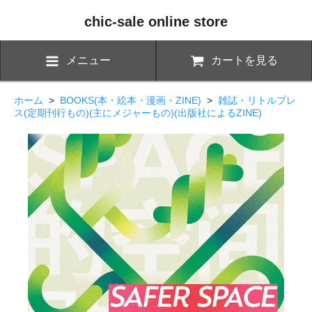
chic-sale online store
メニュー
カートを見る
ホーム
>
BOOKS(本・絵本・漫画・ZINE)
>
雑誌・リトルプレ
ス(定期刊行もの)(主にメジャーもの)(出版社によるZINE)