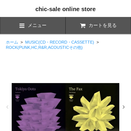
chic-sale online store
メニュー
カートを見る
ホーム
>
MUSIC(CD・RECORD・CASSETTE)
>
ROCK(PUNK,HC,R&R,ACOUSTICその他)