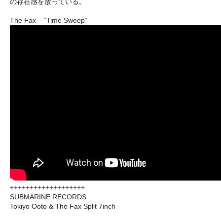
の存在感を放っている。
The Fax – “Time Sweep”
+++++++++++++++++++
SUBMARINE RECORDS
Tokiyo Ooto & The Fax Split 7inch