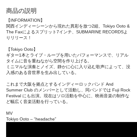
商品の説明
【INFORMATION】
関西インディーシーンから現れた異彩を放つ2組、Tokiyo Ooto &
The Faxによるスプリット7インチ、SUBMARINE RECORDSよ
りリリース！
【Tokiyo Ooto】
ギター1本とライブ・ループを用いたパフォーマンスで、リアル
タイムに音を重ねながら空間を作り上げる。
ミニマルな演奏とノイズ、静かに心に入り込む歌声によって、没
入感のある音世界を生み出している。
これまで大阪を拠点とするインディーロックバンド And
Summer Club のメンバーとして活動し、同バンドでは Fuji Rock
Festival にも出演。現在はソロ活動を中心に、映画音楽の制作な
ど幅広く音楽活動を行っている。
MV
Tokiyo Ooto – “headache”