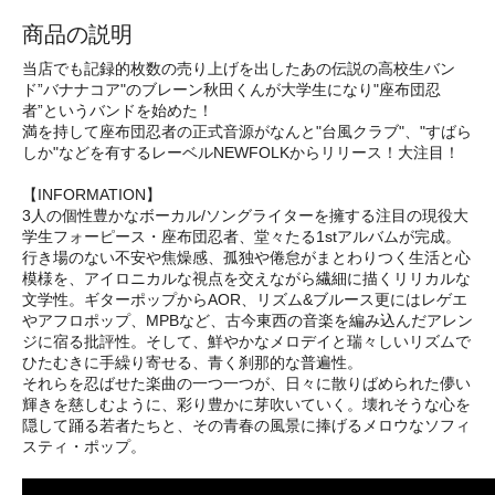
商品の説明
当店でも記録的枚数の売り上げを出したあの伝説の高校生バン
ド”バナナコア"のブレーン秋田くんが大学生になり"座布団忍
者”というバンドを始めた！
満を持して座布団忍者の正式音源がなんと"台風クラブ"、"すばら
しか"などを有するレーベルNEWFOLKからリリース！大注目！
【INFORMATION】
3人の個性豊かなボーカル/ソングライターを擁する注目の現役大
学生フォーピース・座布団忍者、堂々たる1stアルバムが完成。
行き場のない不安や焦燥感、孤独や倦怠がまとわりつく生活と心
模様を、アイロニカルな視点を交えながら繊細に描くリリカルな
文学性。ギターポップからAOR、リズム&ブルース更にはレゲエ
やアフロポップ、MPBなど、古今東西の音楽を編み込んだアレン
ジに宿る批評性。そして、鮮やかなメロデイと瑞々しいリズムで
ひたむきに手繰り寄せる、青く刹那的な普遍性。
それらを忍ばせた楽曲の一つ一つが、日々に散りばめられた儚い
輝きを慈しむように、彩り豊かに芽吹いていく。壊れそうな心を
隠して踊る若者たちと、その青春の風景に捧げるメロウなソフィ
スティ・ポップ。