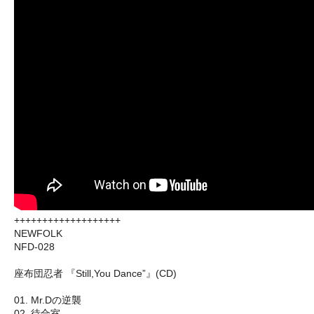
+++++++++++++++++++
NEWFOLK
NFD-028
座布団忍者 『Still,You Dance”』(CD)
01. Mr.Dの逆襲
02. 待合室