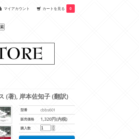
マイアカウント
カートを見る
0
著), 岸本佐知子 (翻訳)
型番
cbbs601
1,320円(内税)
販売価格
購入数