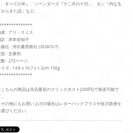
月、すべての年』、ソーンダーズ『十二月の十日』、タン『内なる
町からきた話』など。
**************
編者 : アリ・スミス
訳 : 岸本佐知子
版社 : 河出書房新社 (2026/5/7)
型 : 文庫判
数 : 272ページ
イズ : 14.8 x 10.7 x 1.2cm 150g
**************
※こちらの商品は当店最安のクリックポスト(200円)で発送可能で
す。
※その他にもお買い上げの場合はレターパックプラスや佐川急便を
お選びください。