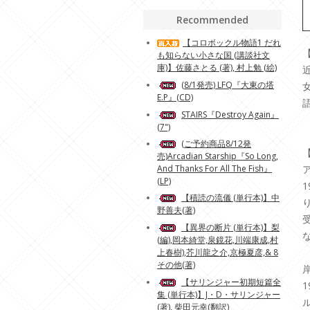
Recommended
【コロボックル物語1 だれ
も知らない小さな国 (講談社文
庫)】佐藤さとる (著), 村上勉 (絵)
(8/1発売) LFQ『大東の塔
E.P』(CD)
STAIRS『Destroy Again』
(7")
(ご予約商品8/12発
売)Arcadian Starship『So Long,
And Thanks For All The Fish』
(LP)
【積読の流儀 (単行本)】中
野善夫(著)
【異界の断片 (単行本)】梨
(編),岡本綺堂,泉鏡花,川端康成,村
上春樹),芥川龍之介,京極夏彦,& 8
その他(著)
【サリンジャー初期短篇全
集 (単行本)】J・D・サリンジャー
(著), 柴田元幸(翻訳)