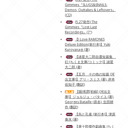
Gimmies『SLUGS&SNAILS-
Demos, Outtakes & Leftovers』
(CD)
(5.27発売) The
Gimmies『Lost Last
Recordings』(7")
【I Love RAMONES
Deluxe Edition(単行本)】Yuki
Kuroyanagi (著)
【諸星大二郎自選短篇集
幻 (ちくま文庫/コミック)】諸星
大二郎 (著)
【五月 その他の短篇 (河
出文庫)】アリ・スミス (著), 岸本
佐知子 (翻訳)
【眼球譚[初稿] (河出文
庫)】ジョルジュ・バタイユ (著),
Georges Bataille (原名), 生田耕
作 (翻訳)
【烏と孔雀 (単行本)】津原
泰水 (著)
【唐十郎傑作戯曲集 (ちく