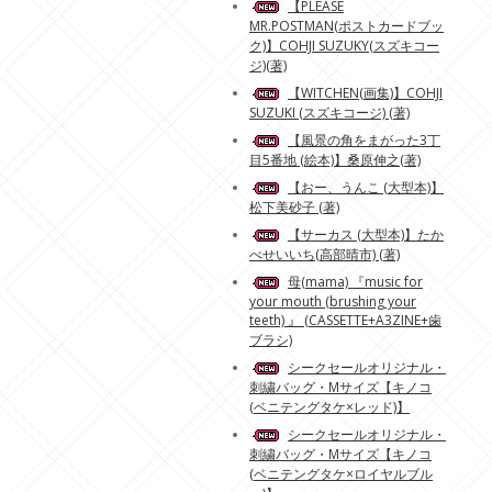
【PLEASE
MR.POSTMAN(ポストカードブッ
ク)】COHJI SUZUKY(スズキコー
ジ)(著)
【WITCHEN(画集)】COHJI
SUZUKI (スズキコージ) (著)
【風景の角をまがった3丁
目5番地 (絵本)】桑原伸之(著)
【おー、うんこ (大型本)】
松下美砂子 (著)
【サーカス (大型本)】たか
べせいいち(高部晴市) (著)
母(mama) 『music for
your mouth (brushing your
teeth) 』 (CASSETTE+A3ZINE+歯
ブラシ)
シークセールオリジナル・
刺繍バッグ・Mサイズ【キノコ
(ベニテングタケ×レッド)】
シークセールオリジナル・
刺繍バッグ・Mサイズ【キノコ
(ベニテングタケ×ロイヤルブル