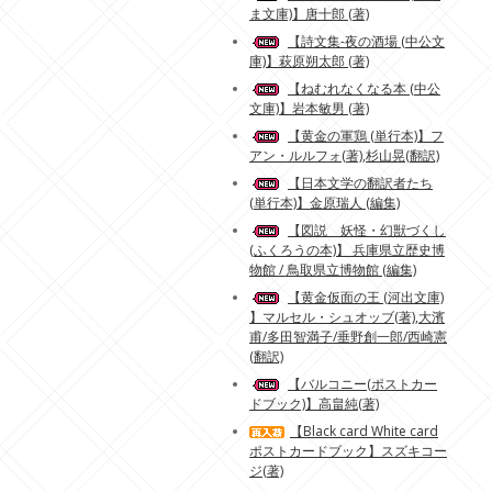
ま文庫)】唐十郎 (著)
【詩文集-夜の酒場 (中公文
庫)】萩原朔太郎 (著)
【ねむれなくなる本 (中公
文庫)】岩本敏男 (著)
【黄金の軍鶏 (単行本)】フ
アン・ルルフォ(著),杉山晃(翻訳)
【日本文学の翻訳者たち
(単行本)】金原瑞人 (編集)
【図説 妖怪・幻獣づくし
(ふくろうの本)】 兵庫県立歴史博
物館 / 鳥取県立博物館 (編集)
【黄金仮面の王 (河出文庫)
】マルセル・シュオッブ(著),大濱
甫/多田智満子/垂野創一郎/西崎憲
(翻訳)
【バルコニー(ポストカー
ドブック)】高畠純(著)
【Black card White card
ポストカードブック】スズキコー
ジ(著)