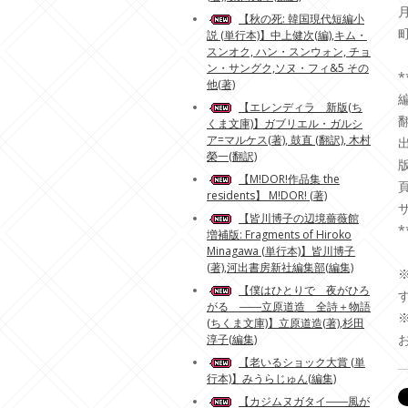
【秋の死: 韓国現代短編小
説 (単行本)】中上健次(編),キム・
スンオク, ハン・スンウォン, チョ
ン・サングク,ソヌ・フィ&5 その
*
他(著)
【エレンディラ 新版(ち
翻
くま文庫)】ガブリエル・ガルシ
ア=マルケス(著), 鼓直 (翻訳), 木村
出
榮一(翻訳)
版
【M!DOR!作品集 the
頁
residents】 M!DOR! (著)
サ
【皆川博子の辺境薔薇館
*
増補版: Fragments of Hiroko
Minagawa (単行本)】皆川博子
(著),河出書房新社編集部(編集)
【僕はひとりで 夜がひろ
がる ――立原道造 全詩＋物語
(ちくま文庫)】立原道造(著),杉田
淳子(編集)
【老いるショック大賞 (単
行本)】みうらじゅん(編集)
【カジムヌガタイ――風が