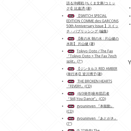
語る沖縄戦 (ちくま文庫/コミッ
ク)】比嘉慂 (著)
【SWITCH SPECIAL
EDITION COMME des GARÇONS
50th Anniversary Issue 】スイッ
チ・パブリッシング (編集)
【夜の水 朝の水 : 片山健の
水彩】 片山健 (著)
Tokiyo Ooto / The Fax
『Tokiyo Ooto × The Fax 7inch
Y
split』(7")
【ジンタルス RED AMBER
(単行本)】皆川博子(著)
THE BROKEN HEARTS
『FEVER!!』(CD)
(6/3発売)座布団忍者
『Still,You Dance”』(CD)
gyouninven 『本能動』
(CD)
gyouninven 『あとがき』
(7")
(5.27発売) The