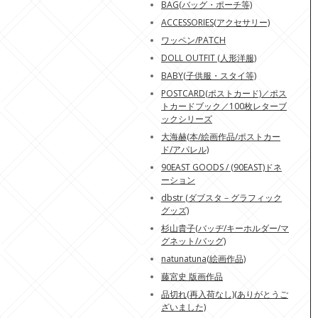
BAG(バッグ・ポーチ等)
ACCESSORIES(アクセサリー)
ワッペン/PATCH
DOLL OUTFIT (人形洋服)
BABY(子供服・スタイ等)
POSTCARD(ポストカード)／ポス
トカードブック／100枚レターブ
ックシリーズ
大海赫(本/絵画作品/ポストカー
ド/アパレル)
90EAST GOODS / (90EAST)ドネ
ーション
dbstr (ダブスタ－グラフィック
グッズ)
杉山貴子(バッヂ/キーホルダー/マ
グネット/バッグ)
natunatuna(絵画作品)
藤宮史 版画作品
品切れ(再入荷なし)(ありがとうご
ざいました)