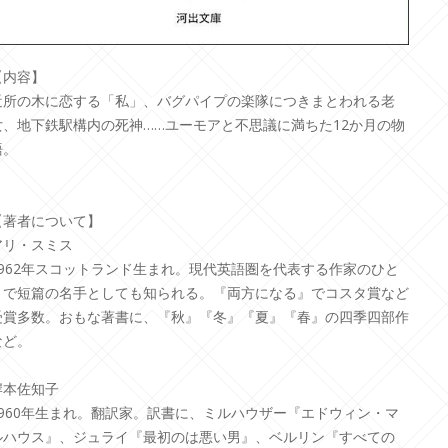
【内容】
近所の木に恋する「私」、バグパイプの楽隊につきまとわれる老
女、地下鉄駅構内の死神……ユーモアと不思議に満ちた12か月の物
語。
【著者について】
アリ・スミス
1962年スコットランド生まれ。現代英語圏を代表する作家のひと
りで短篇の名手としても知られる。『両方になる』でコスタ賞など
受賞多数。おもな著書に、『秋』『冬』『夏』『春』の四季四部作
など。
岸本佐知子
1960年生まれ。翻訳家。訳書に、ミルハウザー『エドウィン・マ
ルハウス』、ジュライ『最初のは悪い男』、ベルリン『すべての