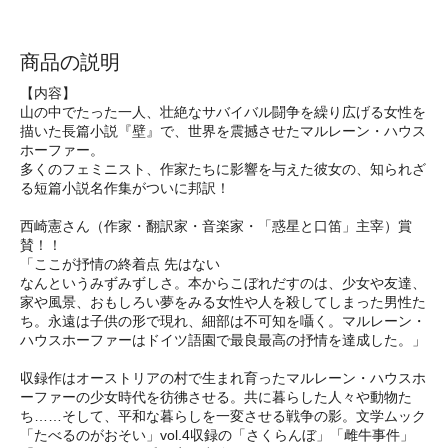
商品の説明
【内容】
山の中でたった一人、壮絶なサバイバル闘争を繰り広げる女性を
描いた長篇小説『壁』で、世界を震撼させたマルレーン・ハウス
ホーファー。
多くのフェミニスト、作家たちに影響を与えた彼女の、知られざ
る短篇小説名作集がついに邦訳！
西崎憲さん（作家・翻訳家・音楽家・「惑星と口笛」主宰）賞
賛！！
「ここが抒情の終着点 先はない
なんというみずみずしさ。本からこぼれだすのは、少女や友達、
家や風景、おもしろい夢をみる女性や人を殺してしまった男性た
ち。永遠は子供の形で現れ、細部は不可知を囁く。マルレーン・
ハウスホーファーはドイツ語園で最良最高の抒情を達成した。」
収録作はオーストリアの村で生まれ育ったマルレーン・ハウスホ
ーファーの少女時代を彷彿させる。共に暮らした人々や動物た
ち……そして、平和な暮らしを一変させる戦争の影。文学ムック
「たべるのがおそい」vol.4収録の「さくらんぼ」「雌牛事件」