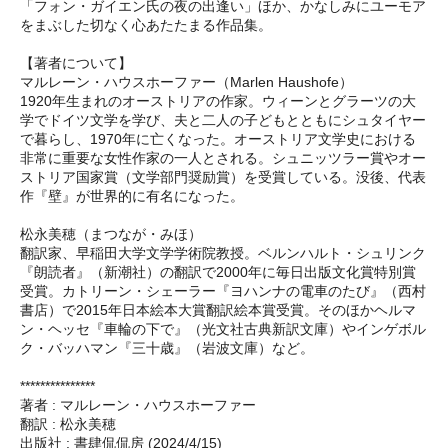
「フォン・ガイエン氏の夜の出逢い」ほか、かなしみにユーモア
をまぶした切なく心あたたまる作品集。
【著者について】
マルレーン・ハウスホーファー（Marlen Haushofe）
1920年生まれのオーストリアの作家。ウィーンとグラーツの大
学でドイツ文学を学び、夫と二人の子どもとともにシュタイヤー
で暮らし、1970年に亡くなった。オーストリア文学史における
非常に重要な女性作家の一人とされる。シュニッツラー賞やオー
ストリア国家賞（文学部門奨励賞）を受賞している。没後、代表
作『壁』が世界的に有名になった。
松永美穂（まつなが・みほ）
翻訳家、早稲田大学文学学術院教授。ベルンハルト・シュリンク
『朗読者』（新潮社）の翻訳で2000年に毎日出版文化賞特別賞
受賞。カトリーン・シェーラー『ヨハンナの電車のたび』（西村
書店）で2015年日本絵本大賞翻訳絵本賞受賞。そのほかヘルマ
ン・ヘッセ『車輪の下で』（光文社古典新訳文庫）やインゲボル
ク・バッハマン『三十歳』（岩波文庫）など。
***************
著者 : マルレーン・ハウスホーファー
翻訳 : 松永美穂
出版社 : 書肆侃侃房 (2024/4/15)