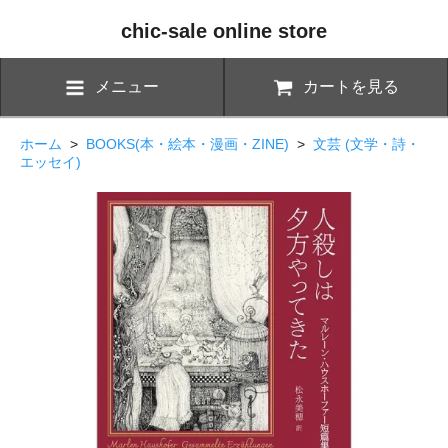
chic-sale online store
メニュー
カートを見る
ホーム
>
BOOKS(本・絵本・漫画・ZINE)
>
文芸 (文学・詩・
エッセイ)