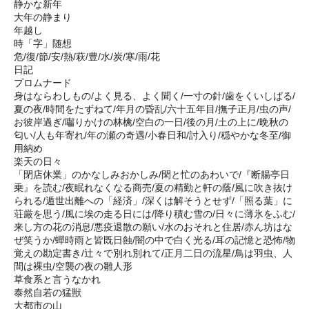
静かな新年
大年の静まり
年越し
時「字」随想
危/復/節/安/熱/萩/豊/水/炭/寒/雨/花
日記
プロムナード
身はならわしもの/よく見る、よく聞く/一寸の針/歯をくいしばる/
夏の夜/時間をたずねて/年月の昏乱/六十五年目/撫子正月/虫の声/
お彼岸過ぎ/囓りかけの林檎/空白の一日/後の月/土の上に/晩秋の
匂い/人も年寄れ/年の瀬の奇遇/小春日和/討入り/穏やかな冬至/御
用納め
楽天の日々
「閉店休業」のかなしみおかしみ/閑と忙のあわいで/『断腸亭日
乗』を読む/夜眠れなくなる商売/夏の精勤と軒の蔭/風に吹き抜け
られる/遁世出離への「経済」/深くは解そうとせず/「照る葉」に
荘厳を思う/風に埃の走る日には/降り積む雪の/日々に薄氷をふむ/
来し方の花の消息/悪疫退散の願い/水のおそれと住居/赤ん坊はな
ぜ笑うか/蟬時雨と皆既日蝕/闇の中で白く光る/耳の記憶と恐怖/物
覚えの勘定書き/辻々で別れ別れて/正月二日の流星/鳥は羽虫、人
間は裸虫/空襲の夜の雛人形
草食系と言うなかれ
泰然自若の猛獣
大都市の山