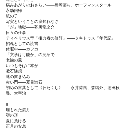
病みあがりのおさらい――島崎藤村、ホーフマンスタール
永劫回帰
紙の子
写実ということの底知れなさ
「が」地獄――芥川龍之介
日々の仕事
ティベリウス帝「権力者の修辞」――タキトゥス『年代記』
招魂としての読書
休暇中――カフカ
「文学は可能か」の泥沼で
老躁の風
いつもそばに本が
漱石随想
謎の書き込み
赤い門――夏目漱石
初めの言葉として《わたくし》――永井荷風、森鷗外、徳田秋
聲、太宰治
II
埋もれた歳月
顎の形
夏に負ける
正月の安息