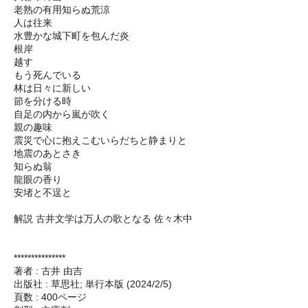
老熟の有用知らぬ荒涼
人は往来
水豊かな城下町を包んだ炎
根岸
越す
もう死んでいる
林は日々に新しい
節を分ける時
自足の内から嵐が吹く
親の趣味
震災で心に抱えこむいらだちと静まりと
地震のあとさき
知らぬ翁
龍眼の香り
安堵と不逞と
解説 古井文学は万人の歌となる 佐々木中
***************
著者 : 古井 由吉
出版社 : 草思社; 単行本版 (2024/2/5)
頁数 : 400ページ