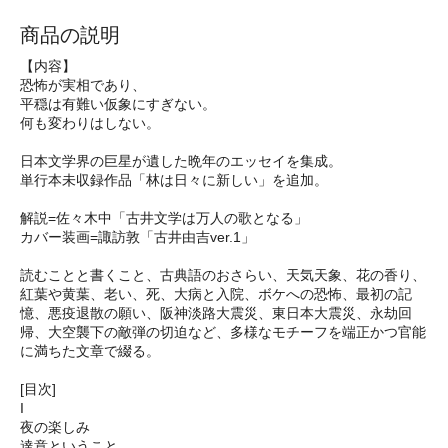
商品の説明
【内容】
恐怖が実相であり、
平穏は有難い仮象にすぎない。
何も変わりはしない。
日本文学界の巨星が遺した晩年のエッセイを集成。
単行本未収録作品「林は日々に新しい」を追加。
解説=佐々木中「古井文学は万人の歌となる」
カバー装画=諏訪敦「古井由吉ver.1」
読むことと書くこと、古典語のおさらい、天気天象、花の香り、
紅葉や黄葉、老い、死、大病と入院、ボケへの恐怖、最初の記
憶、悪疫退散の願い、阪神淡路大震災、東日本大震災、永劫回
帰、大空襲下の敵弾の切迫など、多様なモチーフを端正かつ官能
に満ちた文章で綴る。
[目次]
I
夜の楽しみ
達意ということ