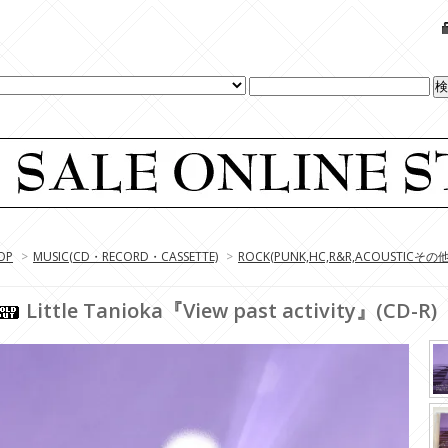
OP
>
MUSIC(CD・RECORD・CASSETTE)
>
ROCK(PUNK,HC,R&R,ACOUSTICその他
Little Tanioka『View past activity』(CD-R)