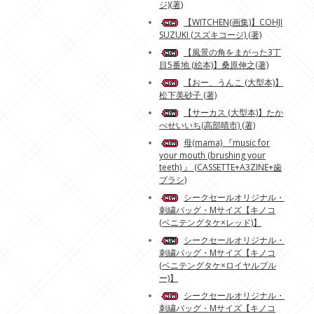
ジ)(著)
【WITCHEN(画集)】COHJI
SUZUKI (スズキコージ) (著)
【風景の角をまがった3丁
目5番地 (絵本)】桑原伸之(著)
【おー、うんこ (大型本)】
松下美砂子 (著)
【サーカス (大型本)】たか
べせいいち(高部晴市) (著)
母(mama) 『music for
your mouth (brushing your
teeth) 』 (CASSETTE+A3ZINE+歯
ブラシ)
シークセールオリジナル・
刺繍バッグ・Mサイズ【キノコ
(ベニテングタケ×レッド)】
シークセールオリジナル・
刺繍バッグ・Mサイズ【キノコ
(ベニテングタケ×ロイヤルブル
ー)】
シークセールオリジナル・
刺繍バッグ・Mサイズ【キノコ