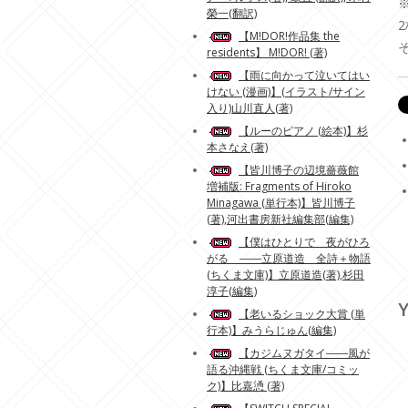
榮一(翻訳)
【M!DOR!作品集 the
residents】 M!DOR! (著)
【雨に向かって泣いてはい
けない (漫画)】(イラスト/サイン
入り)山川直人(著)
【ルーのピアノ (絵本)】杉
本さなえ(著)
【皆川博子の辺境薔薇館
増補版: Fragments of Hiroko
Minagawa (単行本)】皆川博子
(著),河出書房新社編集部(編集)
【僕はひとりで 夜がひろ
がる ――立原道造 全詩＋物語
(ちくま文庫)】立原道造(著),杉田
淳子(編集)
Y
【老いるショック大賞 (単
行本)】みうらじゅん(編集)
【カジムヌガタイ――風が
語る沖縄戦 (ちくま文庫/コミッ
ク)】比嘉慂 (著)