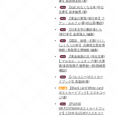
庫)】萩原朔太郎 (著)
【ねむれなくなる本 (中公
文庫)】岩本敏男 (著)
【黄金の軍鶏 (単行本)】フ
アン・ルルフォ(著),杉山晃(翻訳)
【日本文学の翻訳者たち
(単行本)】金原瑞人 (編集)
【図説 妖怪・幻獣づくし
(ふくろうの本)】 兵庫県立歴史博
物館 / 鳥取県立博物館 (編集)
【黄金仮面の王 (河出文庫)
】マルセル・シュオッブ(著),大濱
甫/多田智満子/垂野創一郎/西崎憲
(翻訳)
【バルコニー(ポストカー
ドブック)】高畠純(著)
【Black card White card
ポストカードブック】スズキコー
ジ(著)
【PLEASE
MR.POSTMAN(ポストカードブッ
ク)】COHJI SUZUKY(スズキコー