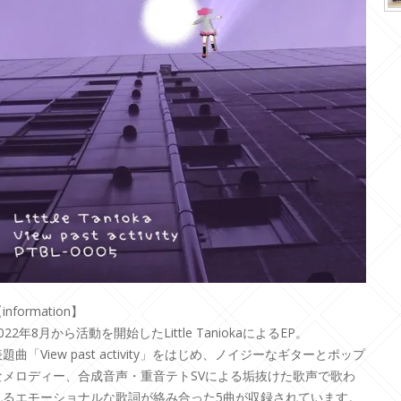
information】
022年8月から活動を開始したLittle TaniokaによるEP。
題曲「View past activity」をはじめ、ノイジーなギターとポップ
なメロディー、合成音声・重音テトSVによる垢抜けた歌声で歌わ
れるエモーショナルな歌詞が絡み合った5曲が収録されています。