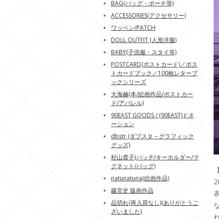
BAG(バッグ・ポーチ等)
ACCESSORIES(アクセサリー)
ワッペン/PATCH
DOLL OUTFIT (人形洋服)
BABY(子供服・スタイ等)
POSTCARD(ポストカード)／ポス
トカードブック／100枚レターブ
ックシリーズ
大海赫(本/絵画作品/ポストカー
ド/アパレル)
90EAST GOODS / (90EAST)ドネ
ーション
dbstr (ダブスタ－グラフィック
グッズ)
杉山貴子(バッヂ/キーホルダー/マ
グネット/バッグ)
【
natunatuna(絵画作品)
2
藤宮史 版画作品
表
品切れ(再入荷なし)(ありがとうご
ざいました)