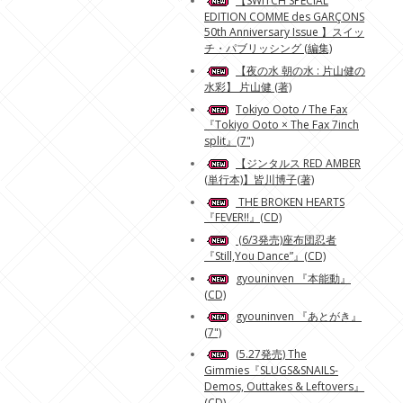
【SWITCH SPECIAL
EDITION COMME des GARÇONS
50th Anniversary Issue 】スイッ
チ・パブリッシング (編集)
【夜の水 朝の水 : 片山健の
水彩】 片山健 (著)
Tokiyo Ooto / The Fax
『Tokiyo Ooto × The Fax 7inch
split』(7")
【ジンタルス RED AMBER
(単行本)】皆川博子(著)
THE BROKEN HEARTS
『FEVER!!』(CD)
(6/3発売)座布団忍者
『Still,You Dance”』(CD)
gyouninven 『本能動』
(CD)
gyouninven 『あとがき』
(7")
(5.27発売) The
Gimmies『SLUGS&SNAILS-
Demos, Outtakes & Leftovers』
(CD)