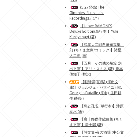
(5.27発売) The
Gimmies『Lost Last
Recordings』(7")
【I Love RAMONES
Deluxe Edition(単行本)】Yuki
Kuroyanagi (著)
【諸星大二郎自選短篇集
幻 (ちくま文庫/コミック)】諸星
大二郎 (著)
【五月 その他の短篇 (河
出文庫)】アリ・スミス (著), 岸本
佐知子 (翻訳)
【眼球譚[初稿] (河出文
庫)】ジョルジュ・バタイユ (著),
Georges Bataille (原名), 生田耕
作 (翻訳)
【烏と孔雀 (単行本)】津原
泰水 (著)
【唐十郎傑作戯曲集 (ちく
ま文庫)】唐十郎 (著)
【詩文集-夜の酒場 (中公文