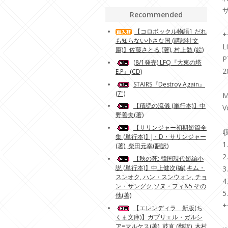
Recommended
【コロボックル物語1 だれ
+
も知らない小さな国 (講談社文
L
庫)】佐藤さとる (著), 村上勉 (絵)
P
(8/1発売) LFQ『大東の塔
2
E.P』(CD)
STAIRS『Destroy Again』
(7")
M
【積読の流儀 (単行本)】中
V
野善夫(著)
【サリンジャー初期短篇全
収
集 (単行本)】J・D・サリンジャー
1
(著), 柴田元幸(翻訳)
2
【秋の死: 韓国現代短編小
説 (単行本)】中上健次(編),キム・
3
スンオク, ハン・スンウォン, チョ
4
ン・サングク,ソヌ・フィ&5 その
他(著)
+
【エレンディラ 新版(ち
くま文庫)】ガブリエル・ガルシ
ア=マルケス(著), 鼓直 (翻訳), 木村